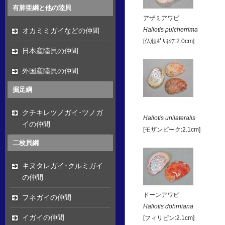
有肺亜綱と他の陸貝
アザミアワビ
オカミミガイなどの仲間
Haliotis pulcherrima
[仏領ﾎﾟﾘﾈｼｱ:2.0cm]
日本産陸貝の仲間
外国産陸貝の仲間
掘足綱
クチキレツノガイ･ツノガ
Haliotis unilateralis
イの仲間
[モザンビーク:2.1cm]
二枚貝綱
キヌタレガイ･クルミガイ
の仲間
ドーンアワビ
フネガイの仲間
Haliotis dohrniana
イガイの仲間
[フィリピン:2.1cm]