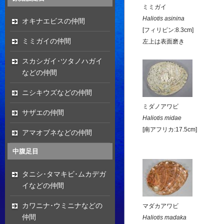
ミミガイ
Haliotis asinina
オキナエビスの仲間
[フィリピン:8.3cm]
ミミガイの仲間
左上は表面磨き
スカシガイ･ツタノハガイ
などの仲間
ニシキウズなどの仲間
ミダノアワビ
サザエの仲間
Haliotis midae
[南アフリカ:17.5cm]
アマオブネなどの仲間
中腹足目
タニシ･タマキビ･ムカデガ
イなどの仲間
カワニナ･ウミニナなどの
マダカアワビ
仲間
Haliotis madaka