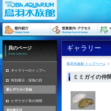
ギャラリー
貝のページ
Shells Collection
鳥羽水族館 トップページ
ギャラリーのトップへ
ミミガイの仲
特別展示・深海の貝
新ヒザラガイ目他
ヒザラガイ等の仲間
原始腹足目