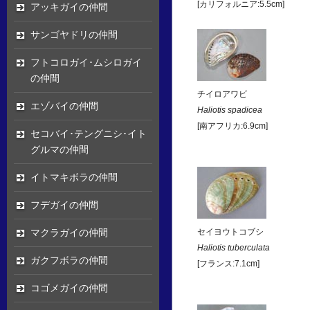
[カリフォルニア:5.5cm]
アッキガイの仲間
サンゴヤドリの仲間
フトコロガイ･ムシロガイ
の仲間
チイロアワビ
エゾバイの仲間
Haliotis spadicea
[南アフリカ:6.9cm]
セコバイ･テングニシ･イト
グルマの仲間
イトマキボラの仲間
フデガイの仲間
マクラガイの仲間
セイヨウトコブシ
Haliotis tuberculata
ガクフボラの仲間
[フランス:7.1cm]
コゴメガイの仲間