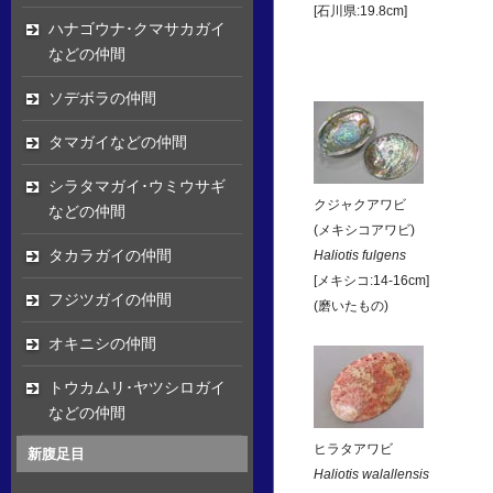
[石川県:19.8cm]
ハナゴウナ･クマサカガイ
などの仲間
ソデボラの仲間
タマガイなどの仲間
シラタマガイ･ウミウサギ
クジャクアワビ
などの仲間
(メキシコアワビ)
タカラガイの仲間
Haliotis fulgens
[メキシコ:14-16cm]
フジツガイの仲間
(磨いたもの)
オキニシの仲間
トウカムリ･ヤツシロガイ
などの仲間
ヒラタアワビ
新腹足目
Haliotis walallensis