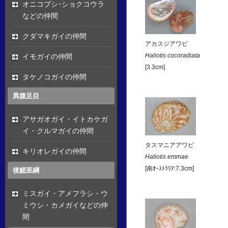
オニコブシ･ショクコウラ
などの仲間
クダマキガイの仲間
アカスジアワビ
イモガイの仲間
Haliotis cocoradiata
[3.3cm]
タケノコガイの仲間
異腹足目
アサガオガイ・イトカケガ
イ・クルマガイの仲間
タスマニアアワビ
キリオレガイの仲間
Haliotis emmae
[南ｵｰｽﾄﾗﾘｱ:7.3cm]
後鰓亜綱
ミスガイ・アメフラシ・ウ
ミウシ・カメガイなどの仲
間