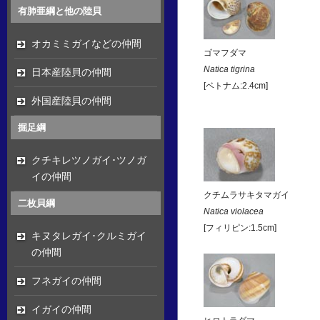
有肺亜綱と他の陸貝
オカミミガイなどの仲間
ゴマフダマ
Natica tigrina
日本産陸貝の仲間
[ベトナム:2.4cm]
外国産陸貝の仲間
掘足綱
クチキレツノガイ･ツノガ
イの仲間
クチムラサキタマガイ
二枚貝綱
Natica violacea
[フィリピン:1.5cm]
キヌタレガイ･クルミガイ
の仲間
フネガイの仲間
イガイの仲間