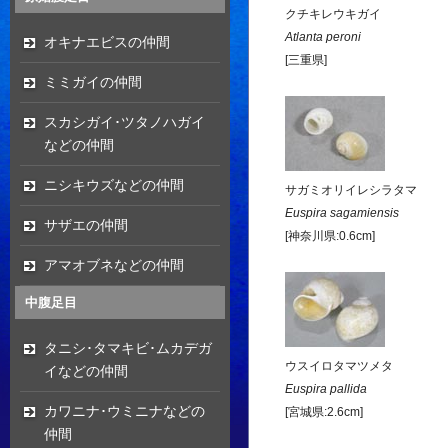
クチキレウキガイ
Atlanta peroni
オキナエビスの仲間
[三重県]
ミミガイの仲間
スカシガイ･ツタノハガイ
などの仲間
ニシキウズなどの仲間
サガミオリイレシラタマ
Euspira sagamiensis
サザエの仲間
[神奈川県:0.6cm]
アマオブネなどの仲間
中腹足目
タニシ･タマキビ･ムカデガ
ウスイロタマツメタ
イなどの仲間
Euspira pallida
カワニナ･ウミニナなどの
[宮城県:2.6cm]
仲間