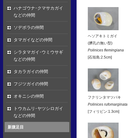
ハナゴウナ･クマサカガイ
などの仲間
ソデボラの仲間
ヘソアキトミガイ
タマガイなどの仲間
(臍孔の無い型)
Polinices flemingiana
シラタマガイ･ウミウサギ
[石垣島:2.5cm]
などの仲間
タカラガイの仲間
フジツガイの仲間
オキニシの仲間
フクリンタマツバキ
Polinices rufomarginata
トウカムリ･ヤツシロガイ
[フィリピン:1.3cm]
などの仲間
新腹足目