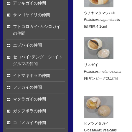
アッキガイの仲間
ウチヤマタマツバキ
サンゴヤドリの仲間
Polinices sagamiensis
フトコロガイ･ムシロガイ
[福岡県:4.1cm]
の仲間
エゾバイの仲間
セコバイ･テングニシ･イト
グルマの仲間
リスガイ
Polinices melanostoma
イトマキボラの仲間
[モザンビーク:3.1cm]
フデガイの仲間
マクラガイの仲間
ガクフボラの仲間
コゴメガイの仲間
ヒメツメタガイ
Glossaulax vesicalis