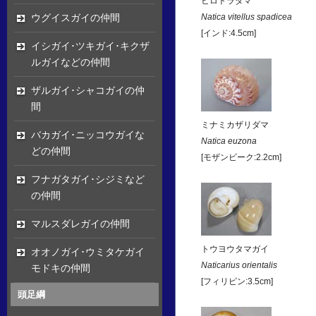
ヒロトラダマ
ウグイスガイの仲間
Natica vitellus spadicea
[インド:4.5cm]
イシガイ･ツキガイ･キクザ
ルガイなどの仲間
ザルガイ･シャコガイの仲
間
ミナミカザリダマ
バカガイ･ニッコウガイな
Natica euzona
どの仲間
[モザンビーク:2.2cm]
フナガタガイ･シジミなど
の仲間
マルスダレガイの仲間
トウヨウタマガイ
オオノガイ･ウミタケガイ
Naticarius orientalis
モドキの仲間
[フィリピン:3.5cm]
頭足綱