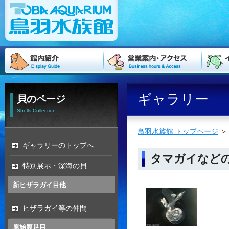
ギャラリー
貝のページ
Shells Collection
鳥羽水族館 トップページ
ギャラリーのトップへ
タマガイなど
特別展示・深海の貝
新ヒザラガイ目他
ヒザラガイ等の仲間
原始腹足目