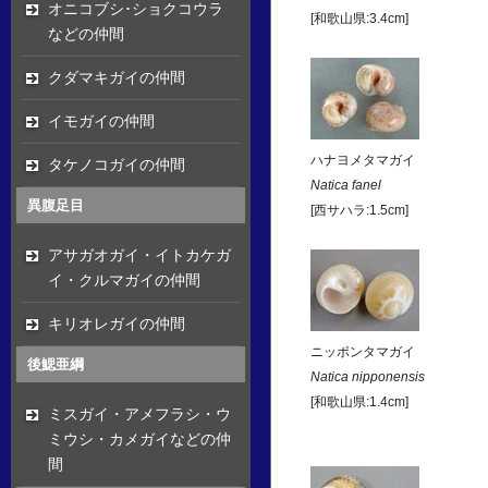
オニコブシ･ショクコウラ
[和歌山県:3.4cm]
などの仲間
クダマキガイの仲間
イモガイの仲間
ハナヨメタマガイ
タケノコガイの仲間
Natica fanel
異腹足目
[西サハラ:1.5cm]
アサガオガイ・イトカケガ
イ・クルマガイの仲間
キリオレガイの仲間
ニッポンタマガイ
後鰓亜綱
Natica nipponensis
[和歌山県:1.4cm]
ミスガイ・アメフラシ・ウ
ミウシ・カメガイなどの仲
間