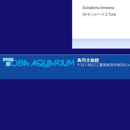
Eunaticina linneana
[モザンビーク:2.7cm]
鳥羽水族館
〒517-8517三重県鳥羽市鳥羽3-3-