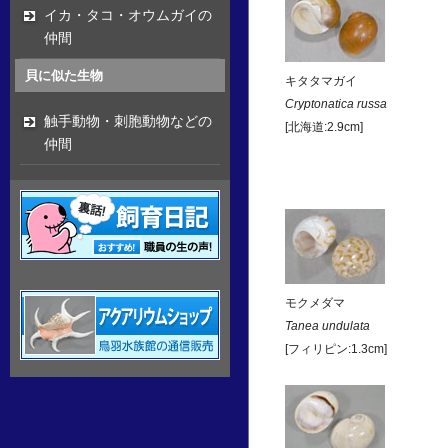
イカ・タコ・オウムガイの
仲間
貝に似た生物
キタタマガイ
Cryptonatica russa
触手動物・刺胞動物などの
[北海道:2.9cm]
仲間
モクメダマ
Tanea undulata
[フィリピン:1.3cm]