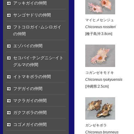
アッキガイの仲間
サンゴヤドリの仲間
マイヒメセンジュ
フトコロガイ･ムシロガイ
Chicoreus rossiteri
の仲間
[種子島沖:3.8cm]
エゾバイの仲間
セコバイ･テングニシ･イト
グルマの仲間
コガンゼキモドキ
イトマキボラの仲間
Chicoreus ryukyuensis
[沖縄県:2.5cm]
フデガイの仲間
マクラガイの仲間
ガクフボラの仲間
コゴメガイの仲間
ガンゼキボラ
Chicoreus brunneus