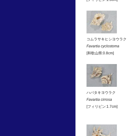
コムラサキヒシヨウラク
Favartia cyclostoma
[和歌山県:0.8cm]
ハバタキヨウラク
Favartia cirrosa
[フィリピン:1.7cm]