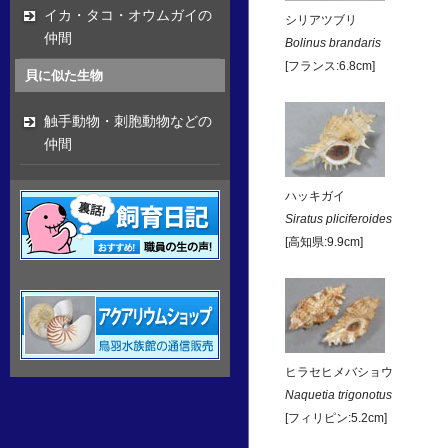
イカ・タコ・オウムガイの
シリアツブリ
仲間
Bolinus brandaris
[フランス:6.8cm]
貝に似た生物
触手動物・刺胞動物などの
仲間
ハッキガイ
Siratus pliciferoides
[高知県:9.9cm]
ヒラセヒメバショウ
Naquetia trigonotus
[フィリピン:5.2cm]