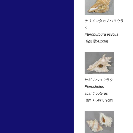
チリメンタカノハヨウラ
ク
Pteropurpura esycus
[高知県:4.2cm]
サギノハヨウラク
Pterochelus
acanthopterus
[西ｵｰｽﾄﾗﾘｱ:8.9cm]