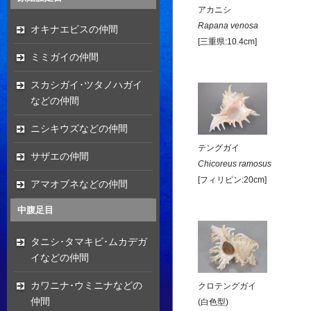
アカニシ
Rapana venosa
オキナエビスの仲間
[三重県:10.4cm]
ミミガイの仲間
スカシガイ･ツタノハガイ
などの仲間
ニシキウズなどの仲間
テングガイ
サザエの仲間
Chicoreus ramosus
[フィリピン:20cm]
アマオブネなどの仲間
中腹足目
タニシ･タマキビ･ムカデガ
イなどの仲間
カワニナ･ウミニナなどの
クロテングガイ
仲間
(白色型)