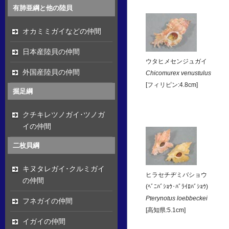
有肺亜綱と他の陸貝
オカミミガイなどの仲間
日本産陸貝の仲間
ウタヒメセンジュガイ
外国産陸貝の仲間
Chicomurex venustulus
[フィリピン:4.8cm]
掘足綱
クチキレツノガイ･ツノガ
イの仲間
二枚貝綱
キヌタレガイ･クルミガイ
ヒラセチヂミバショウ
の仲間
(ﾍﾞﾆﾊﾞｼｮｳ･ﾊﾞﾗｲﾛﾊﾞｼｮｳ)
Pterynotus loebbeckei
フネガイの仲間
[高知県:5.1cm]
イガイの仲間