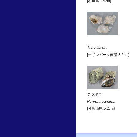
[石垣島:1.9cm]
Thais lacera
[モザンビーク南部:3.2cm]
テツボラ
Purpura panama
[和歌山県:5.2cm]