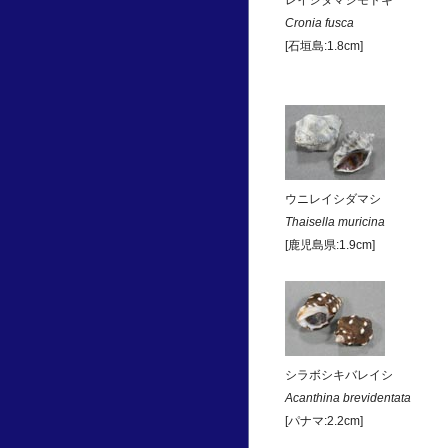
レイシダマシモドキ
Cronia fusca
[石垣島:1.8cm]
ウニレイシダマシ
Thaisella muricina
[鹿児島県:1.9cm]
シラボシキバレイシ
Acanthina brevidentata
[パナマ:2.2cm]