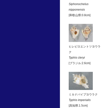
Siphonochelus
nipponensis
[和歌山県:0.8cm]
ヒレビロエントツヨウラ
ク
Typhis cleryi
[ブラジル:2.6cm]
ミカドパイプヨウラク
Typhis imperialis
[高知県:1.5cm]