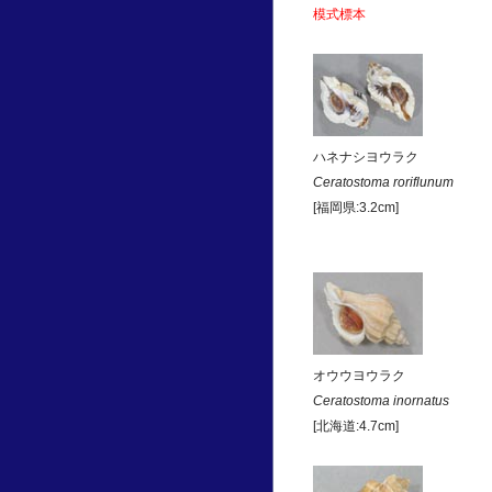
模式標本
ハネナシヨウラク
Ceratostoma roriflunum
[福岡県:3.2cm]
オウウヨウラク
Ceratostoma inornatus
[北海道:4.7cm]