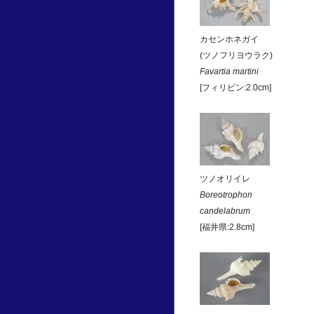
カセンホネガイ
(ツノフリヨウラク)
Favartia martini
[フィリピン:2.0cm]
ツノオリイレ
Boreotrophon
candelabrum
[福井県:2.8cm]