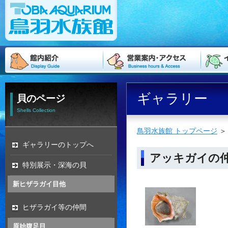
ギャラリー
貝のページ
Shells Collection
鳥羽水族館 トップページ
ギャラリーのトップへ
アッキガイの
特別展示・深海の貝
新ヒザラガイ目他
ヒザラガイ等の仲間
原始腹足目