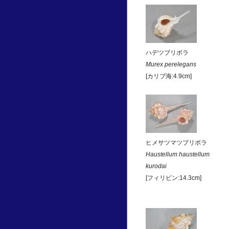
ハデツブリボラ
Murex perelegans
[カリブ海:4.9cm]
ヒメサツマツブリボラ
Haustellum haustellum
kurodai
[フィリピン:14.3cm]