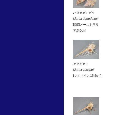
ハダカガンゼキ
Murex denudatus
[南西オーストラリ
ア:3.0cm]
アクキガイ
Murex troscheli
[フィリピン:15.5cm]