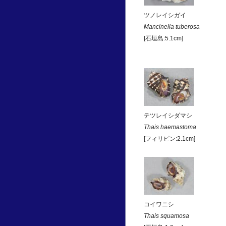
ツノレイシガイ
Mancinella tuberosa
[石垣島:5.1cm]
テツレイシダマシ
Thais haemastoma
[フィリピン:2.1cm]
コイワニシ
Thais squamosa