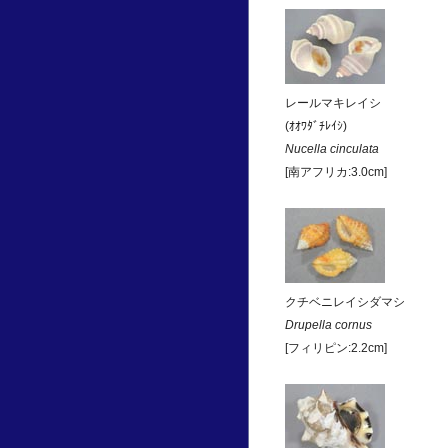
レールマキレイシ
(ｵｵﾜﾀﾞﾁﾚｲｼ)
Nucella cinculata
[南アフリカ:3.0cm]
クチベニレイシダマシ
Drupella cornus
[フィリピン:2.2cm]