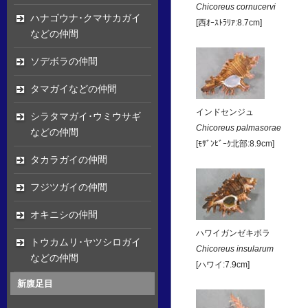
Chicoreus cornucervi
ハナゴウナ･クマサカガイ
[西ｵｰｽﾄﾗﾘｱ:8.7cm]
などの仲間
ソデボラの仲間
タマガイなどの仲間
インドセンジュ
シラタマガイ･ウミウサギ
Chicoreus palmasorae
などの仲間
[ﾓｻﾞﾝﾋﾞｰｸ北部:8.9cm]
タカラガイの仲間
フジツガイの仲間
オキニシの仲間
ハワイガンゼキボラ
トウカムリ･ヤツシロガイ
Chicoreus insularum
などの仲間
[ハワイ:7.9cm]
新腹足目