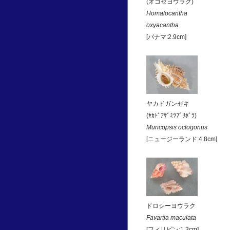
(オコゼヨウラク)
Homalocantha
oxyacantha
[パナマ:2.9cm]
ヤカドガンゼキ
(ﾔｶﾄﾞｱｻﾞﾐﾂﾌﾞﾘﾎﾞﾗ)
Muricopsis octogonus
[ニュージーランド:4.8cm]
ドロシーヨウラク
Favartia maculata
[フィリピン:1.3cm]