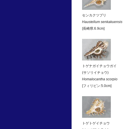
センカクツブリ
Haustellum senkakuensis
[長崎県:6.9cm]
トゲナガイチョウガイ
(サソリイチョウ)
Homalocantha scorpio
[フィリピン:5.0cm]
トゲトゲイチョウ