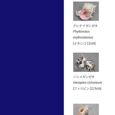
クレナイガンゼキ
Phyllonotus
erythrostomus
[メキシコ:11cm]
ノシメガンゼキ
Hexaplex cichoreum
[フィリピン:12.5cm]