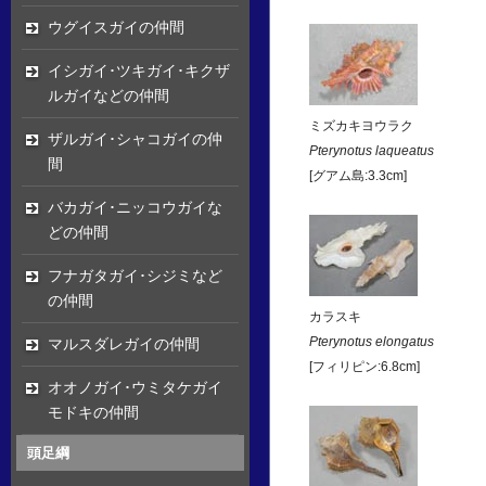
ウグイスガイの仲間
イシガイ･ツキガイ･キクザ
ルガイなどの仲間
ミズカキヨウラク
ザルガイ･シャコガイの仲
Pterynotus laqueatus
間
[グアム島:3.3cm]
バカガイ･ニッコウガイな
どの仲間
フナガタガイ･シジミなど
の仲間
カラスキ
マルスダレガイの仲間
Pterynotus elongatus
[フィリピン:6.8cm]
オオノガイ･ウミタケガイ
モドキの仲間
頭足綱