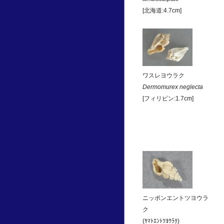
[北海道:4.7cm]
ワスレヨウラク
Dermomurex neglecta
[フィリピン:1.7cm]
ニッポンエントツヨウラ
ク
(ﾔﾏﾄｴﾝﾄﾂﾖｳﾗｸ)