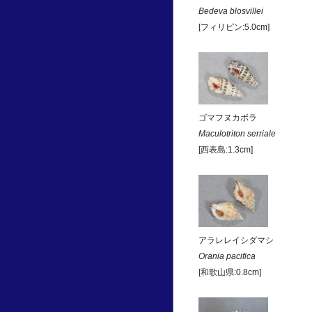
Bedeva blosvillei
[フィリピン:5.0cm]
ゴマフヌカボラ
Maculotriton serriale
[西表島:1.3cm]
アラレレイシダマシ
Orania pacifica
[和歌山県:0.8cm]