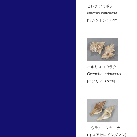
ヒレチヂミボラ
Nucella lamellosa
[ワシントン:5.3cm]
イギリスヨウラク
Ocenebra erinaceus
[イタリア:3.5cm]
ヨウラクニシキニナ
(イロアセレイシダマシ)