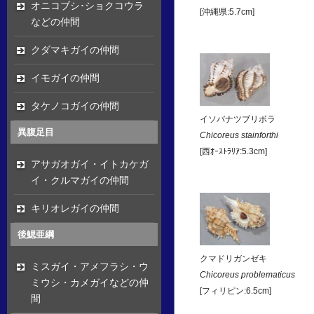
オニコブシ･ショクコウラ
[沖縄県:5.7cm]
などの仲間
クダマキガイの仲間
イモガイの仲間
タケノコガイの仲間
イソバナツブリボラ
異腹足目
Chicoreus stainforthi
[西ｵｰｽﾄﾗﾘｱ:5.3cm]
アサガオガイ・イトカケガ
イ・クルマガイの仲間
キリオレガイの仲間
後鰓亜綱
クマドリガンゼキ
ミスガイ・アメフラシ・ウ
Chicoreus problematicus
ミウシ・カメガイなどの仲
[フィリピン:6.5cm]
間