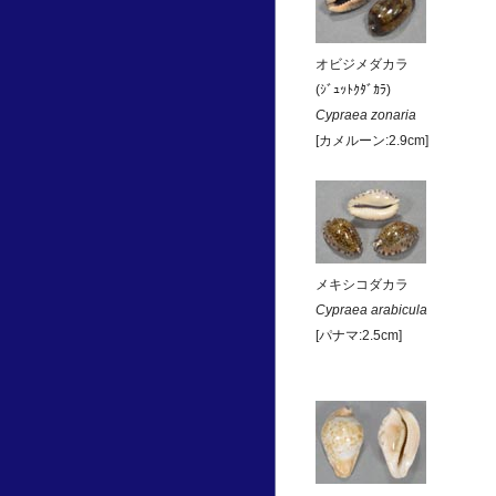
オビジメダカラ
(ｼﾞｭｯﾄｸﾀﾞｶﾗ)
Cypraea zonaria
[カメルーン:2.9cm]
メキシコダカラ
Cypraea arabicula
[パナマ:2.5cm]