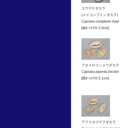
ユウヤケダカラ
(メイコンプトンダカラ)
Cypraea comptonii mayi
[南ｵｰｽﾄﾗﾘｱ:2.0cm]
フタイロコショウダカラ
Cypraea piperita bicolor
[西ｵｰｽﾄﾗﾘｱ:2.1cm]
アフリカゴマフダカラ