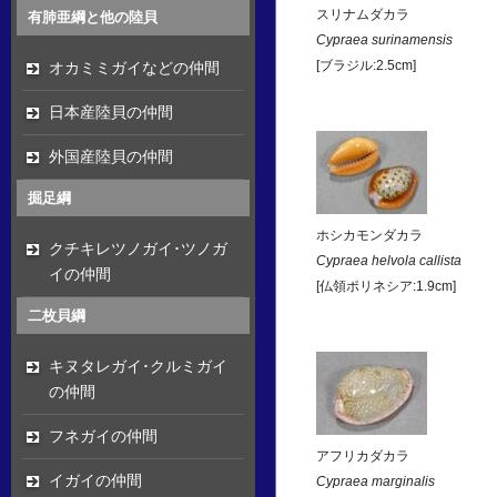
スリナムダカラ
有肺亜綱と他の陸貝
Cypraea surinamensis
オカミミガイなどの仲間
[ブラジル:2.5cm]
日本産陸貝の仲間
外国産陸貝の仲間
掘足綱
ホシカモンダカラ
クチキレツノガイ･ツノガ
Cypraea helvola callista
イの仲間
[仏領ポリネシア:1.9cm]
二枚貝綱
キヌタレガイ･クルミガイ
の仲間
フネガイの仲間
アフリカダカラ
イガイの仲間
Cypraea marginalis