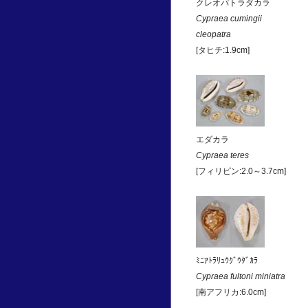
クレオパトラダカラ
Cypraea cumingii
cleopatra
[タヒチ:1.9cm]
エダカラ
Cypraea teres
[フィリピン:2.0～3.7cm]
ﾐﾆｱﾄﾗﾘｭｳｸﾞｳﾀﾞｶﾗ
Cypraea fultoni miniatra
[南アフリカ:6.0cm]