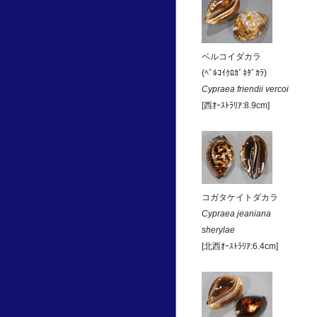
ベルコイダカラ
(ﾍﾞﾙｺｲｸﾛｶﾞﾈﾀﾞｶﾗ)
Cypraea friendii vercoi
[西ｵｰｽﾄﾗﾘｱ:8.9cm]
コガタケイトダカラ
Cypraea jeaniana
sherylae
[北西ｵｰｽﾄﾗﾘｱ:6.4cm]