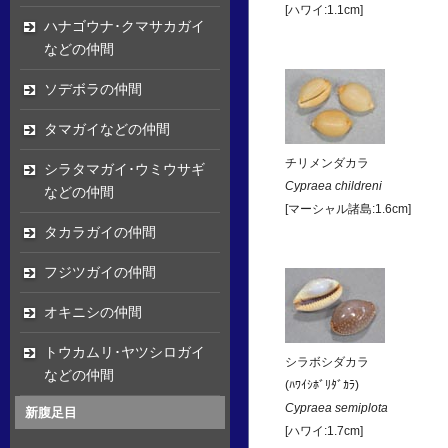
[ハワイ:1.1cm]
ハナゴウナ･クマサカガイ
などの仲間
ソデボラの仲間
タマガイなどの仲間
チリメンダカラ
シラタマガイ･ウミウサギ
Cypraea childreni
などの仲間
[マーシャル諸島:1.6cm]
タカラガイの仲間
フジツガイの仲間
オキニシの仲間
トウカムリ･ヤツシロガイ
シラボシダカラ
などの仲間
(ﾊﾜｲｼﾎﾞﾘﾀﾞｶﾗ)
Cypraea semiplota
新腹足目
[ハワイ:1.7cm]