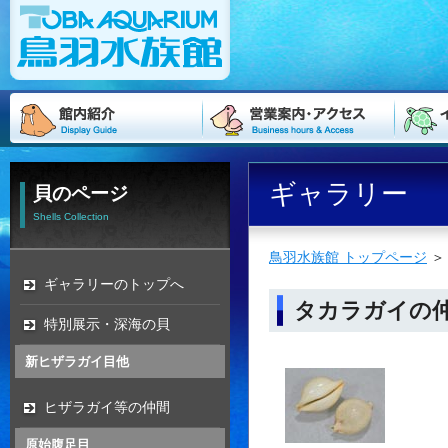
ギャラリー
貝のページ
Shells Collection
鳥羽水族館 トップページ
ギャラリーのトップへ
タカラガイの
特別展示・深海の貝
新ヒザラガイ目他
ヒザラガイ等の仲間
原始腹足目