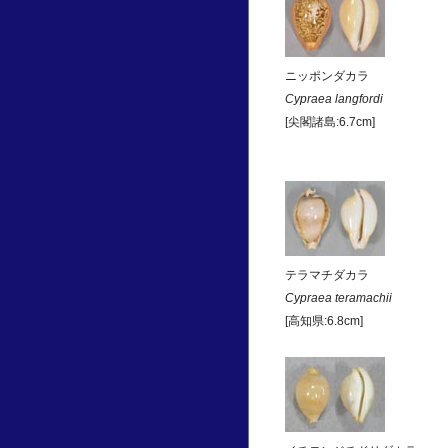
ニッポンダカラ
Cypraea langfordi
[尖閣諸島:6.7cm]
テラマチダカラ
Cypraea teramachii
[高知県:6.8cm]