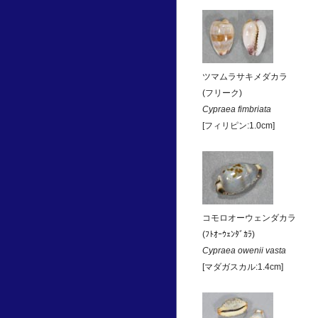
ツマムラサキメダカラ
(フリーク)
Cypraea fimbriata
[フィリピン:1.0cm]
コモロオーウェンダカラ
(ﾌﾄｵｰｳｪﾝﾀﾞｶﾗ)
Cypraea owenii vasta
[マダガスカル:1.4cm]