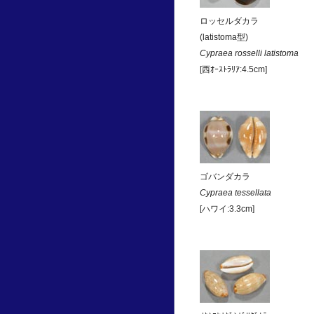
ロッセルダカラ
(latistoma型)
Cypraea rosselli latistoma
[西ｵｰｽﾄﾗﾘｱ:4.5cm]
ゴバンダカラ
Cypraea tessellata
[ハワイ:3.3cm]