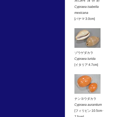
ﾒｷｼｺﾔﾅｷﾞｼﾎﾞﾘﾀﾞｶﾗ
Cypraea isabella
mexicana
[パナマ:3.0cm]
ゾウゲダカラ
Cypraea lurida
[イタリア:4.7cm]
ナンヨウダカラ
Cypraea aurantium
[フィリピン:10.5cm･
7.5cm]