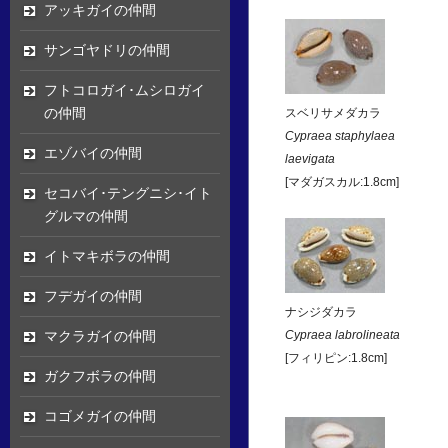
アッキガイの仲間
サンゴヤドリの仲間
フトコロガイ･ムシロガイ
の仲間
スベリサメダカラ
Cypraea staphylaea
エゾバイの仲間
laevigata
[マダガスカル:1.8cm]
セコバイ･テングニシ･イト
グルマの仲間
イトマキボラの仲間
フデガイの仲間
ナシジダカラ
マクラガイの仲間
Cypraea labrolineata
[フィリピン:1.8cm]
ガクフボラの仲間
コゴメガイの仲間