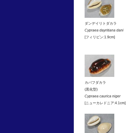
ダンデイリトダカラ
Cypraea dayritiana dani
[フィリピン:1.9cm]
カバフダカラ
(黒化型)
Cypraea caurica niger
[ニューカレドニア:4.1cm]