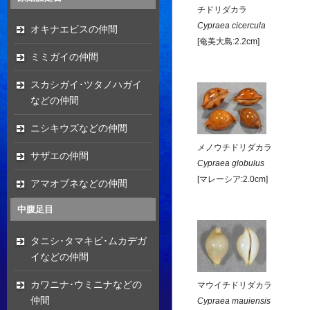
チドリダカラ
Cypraea cicercula
オキナエビスの仲間
[奄美大島:2.2cm]
ミミガイの仲間
スカシガイ･ツタノハガイ
などの仲間
ニシキウズなどの仲間
メノウチドリダカラ
サザエの仲間
Cypraea globulus
[マレーシア:2.0cm]
アマオブネなどの仲間
中腹足目
タニシ･タマキビ･ムカデガ
イなどの仲間
カワニナ･ウミニナなどの
マウイチドリダカラ
仲間
Cypraea mauiensis