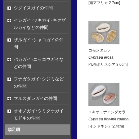
[南アフリカ:2.7cm]
ウグイスガイの仲間
イシガイ･ツキガイ･キクザ
ルガイなどの仲間
ザルガイ･シャコガイの仲
間
コモンダカラ
Cypraea erosa
バカガイ･ニッコウガイな
[仏領ポリネシア:3.0cm]
どの仲間
フナガタガイ･シジミなど
の仲間
マルスダレガイの仲間
オオノガイ･ウミタケガイ
ユキオミナエシダカラ
モドキの仲間
Cypraea boivinii cuatoni
[インドネシア:2.4cm]
頭足綱