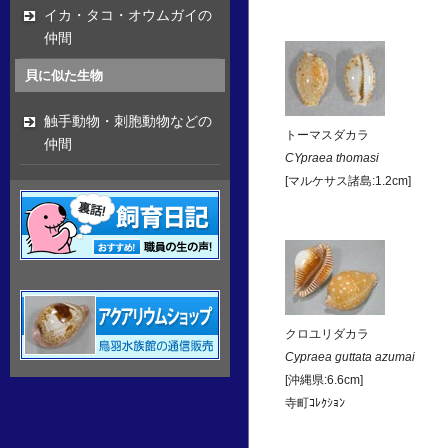
イカ・タコ・オウムガイの
仲間
貝に似た生物
触手動物・刺胞動物などの
トーマスダカラ
仲間
CYpraea thomasi
[マルケサス諸島:1.2cm]
クロユリダカラ
Cypraea guttata azumai
[沖縄県:6.6cm]
寺町ｺﾚｸｼｮﾝ