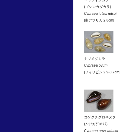
ユウツイダカラ
(ゴシンカダカラ)
Cypraea iutsui iutsui
[南アフリカ:2.8cm]
ナツメダカラ
Cypraea ovum
[フィリピン:2.9-3.7cm]
コゲクチグロキヌタ
(ｱﾌﾘｶｸﾁｸﾞﾛｷﾇﾀ)
Cypraea onyx adusta