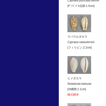
Cypraea punctata berinii
[ｻﾞﾝｼﾞﾊﾞﾙ北部:1.5cm]
ラバウルダカラ
Cypraea rabaulensis
[フィリピン:2.2cm]
ヒメダカラ
Notadusta katsuae
[沖縄県:2.1cm]
模式標本