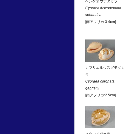
ヘンゲオウナダカラ
Cypraea fuscodentata
sphaerica
[南アフリカ:3.4cm]
カブリエルウスグモダカ
ラ
Cypraea coronata
gabriellii
[南アフリカ:2.5cm]