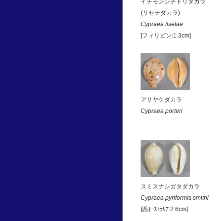
イチモンジチドリダカラ
(リセテダカラ)
Cypraea lisetae
[フィリピン:1.3cm]
アサヤケダカラ
Cypraea porteri
スミスナシガタダカラ
Cypraea pyriformis smithi
[西ｵｰｽﾄﾗﾘｱ:2.6cm]