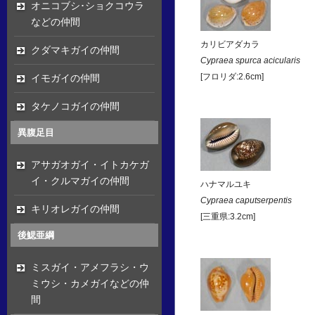
オニコブシ･ショクコウラ
などの仲間
カリビアダカラ
クダマキガイの仲間
Cypraea spurca acicularis
イモガイの仲間
[フロリダ:2.6cm]
タケノコガイの仲間
異腹足目
アサガオガイ・イトカケガ
イ・クルマガイの仲間
ハナマルユキ
Cypraea caputserpentis
キリオレガイの仲間
[三重県:3.2cm]
後鰓亜綱
ミスガイ・アメフラシ・ウ
ミウシ・カメガイなどの仲
間