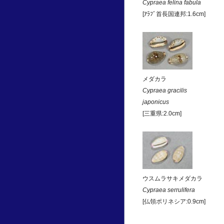
Cypraea felina fabula
[ｱﾗﾌﾞ首長国連邦:1.6cm]
メダカラ
Cypraea gracilis
japonicus
[三重県:2.0cm]
ウスムラサキメダカラ
Cypraea serrulifera
[仏領ポリネシア:0.9cm]