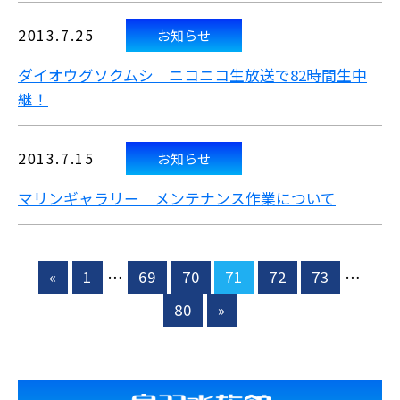
2013.7.25
お知らせ
ダイオウグソクムシ ニコニコ生放送で82時間生中
継！
2013.7.15
お知らせ
マリンギャラリー メンテナンス作業について
«
1
…
69
70
71
72
73
…
80
»