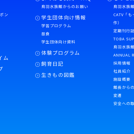
鳥羽水族館からのお願い
鳥羽水族館
ポン
CATV「
学生団体向け情報
作）
学習プログラム
様
定期刊行
昼食
TOBA SU
学生団体向け資料
鳥羽水族
体験プログラム
ANNUAL 
イム
飼育日記
採用情報
プ
社員紹介
生きもの図鑑
施設概要
館長から
変遷
安全への