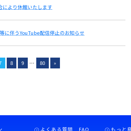
都合により休館いたします
等に伴うYouTube配信停止のお知らせ
7
8
9
…
80
»
ン
よくある質問 FAQ
もっと