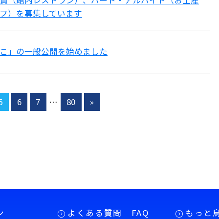
員（館内レストラン）、パート・アルバイト（お土産
フ）を募集しています
こ」の一般公開を始めました
5
6
7
…
80
»
ン
よくある質問 FAQ
もっと