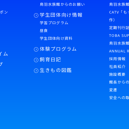
鳥羽水族館からのお願い
鳥羽水族館
ポン
CATV「
学生団体向け情報
作）
学習プログラム
様
定期刊行
昼食
TOBA SU
学生団体向け資料
鳥羽水族
体験プログラム
ANNUAL 
イム
飼育日記
採用情報
プ
社員紹介
生きもの図鑑
施設概要
館長から
変遷
安全への