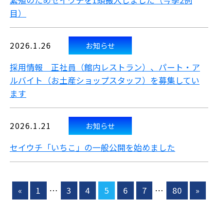
繁殖のためセイウチを1頭搬入しました（今季2例
目）
2026.1.26
お知らせ
採用情報 正社員（館内レストラン）、パート・ア
ルバイト（お土産ショップスタッフ）を募集してい
ます
2026.1.21
お知らせ
セイウチ「いちこ」の一般公開を始めました
«
1
…
3
4
5
6
7
…
80
»