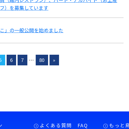
員（館内レストラン）、パート・アルバイト（お土産
フ）を募集しています
こ」の一般公開を始めました
5
6
7
…
80
»
ン
よくある質問 FAQ
もっと