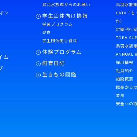
鳥羽水族館からのお願い
鳥羽水族館
ポン
CATV「
学生団体向け情報
作）
学習プログラム
様
定期刊行
昼食
TOBA SU
学生団体向け資料
鳥羽水族
体験プログラム
ANNUAL 
イム
飼育日記
採用情報
プ
社員紹介
生きもの図鑑
施設概要
館長から
変遷
安全への