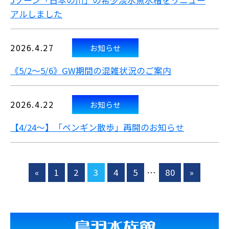
Jゾーン「日本の川」の希少淡水魚水槽をリニュー
アルしました
2026.4.27
お知らせ
《5/2～5/6》GW期間の混雑状況のご案内
2026.4.22
お知らせ
【4/24～】「ペンギン散歩」再開のお知らせ
«
1
2
3
4
5
…
80
»