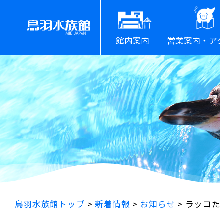
館内案内
営業案内・ア
鳥羽水族館トップ
>
新着情報
>
お知らせ
>
ラッコ