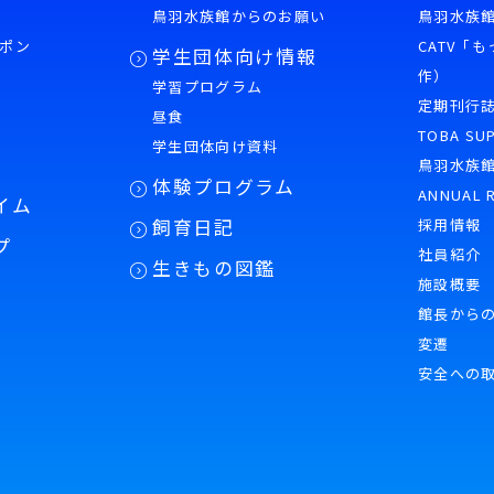
鳥羽水族館からのお願い
鳥羽水族館
ポン
CATV「
学生団体向け情報
作）
学習プログラム
様
定期刊行
昼食
TOBA SU
学生団体向け資料
鳥羽水族
体験プログラム
ANNUAL 
イム
飼育日記
採用情報
プ
社員紹介
生きもの図鑑
施設概要
館長から
変遷
安全への