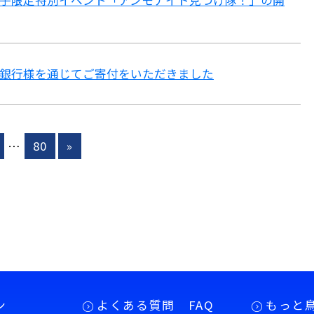
子限定特別イベント「アンモナイト見つけ隊！」の開
銀行様を通じてご寄付をいただきました
…
80
»
ン
よくある質問 FAQ
もっと