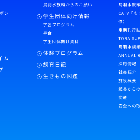
鳥羽水族館からのお願い
鳥羽水族館
ポン
CATV「
学生団体向け情報
作）
学習プログラム
様
定期刊行
昼食
TOBA SU
学生団体向け資料
鳥羽水族
体験プログラム
ANNUAL 
イム
飼育日記
採用情報
プ
社員紹介
生きもの図鑑
施設概要
館長から
変遷
安全への