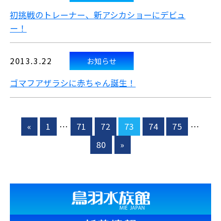
初挑戦のトレーナー、新アシカショーにデビュ
ー！
2013.3.22
お知らせ
ゴマフアザラシに赤ちゃん誕生！
«
1
…
71
72
73
74
75
…
80
»