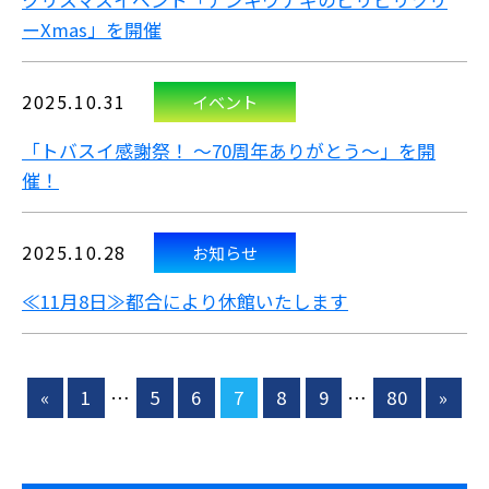
クリスマスイベント「デンキウナギのビリビリツリ
ーXmas」を開催
2025.10.31
イベント
「トバスイ感謝祭！ ～70周年ありがとう～」を開
催！
2025.10.28
お知らせ
≪11月8日≫都合により休館いたします
«
1
…
5
6
7
8
9
…
80
»