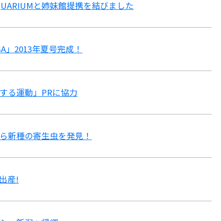
AQUARIUMと姉妹館提携を結びました
A」2013年夏号完成！
する運動」PRに協力
ら新種の寄生虫を発見！
出産!