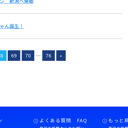
シ 新潟へ帰郷
ゃん誕生！
68
69
70
…
76
»
ン
よくある質問 FAQ
もっと