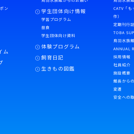
鳥羽水族館からのお願い
鳥羽水族館
ポン
CATV「
学生団体向け情報
作）
学習プログラム
様
定期刊行
昼食
TOBA SU
学生団体向け資料
鳥羽水族
体験プログラム
ANNUAL 
イム
飼育日記
採用情報
プ
社員紹介
生きもの図鑑
施設概要
館長から
変遷
安全への