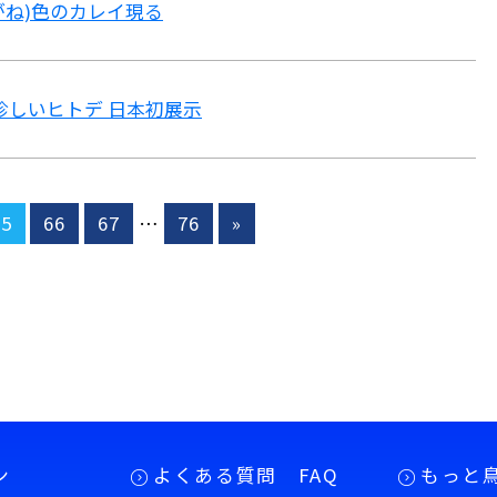
がね)色のカレイ現る
珍しいヒトデ 日本初展示
65
66
67
…
76
»
ン
よくある質問 FAQ
もっと