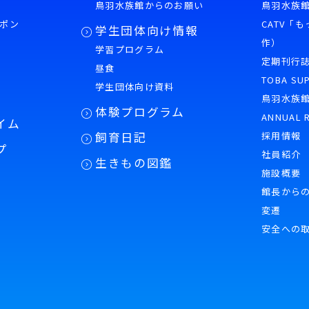
鳥羽水族館からのお願い
鳥羽水族館
ポン
CATV「
学生団体向け情報
作）
学習プログラム
様
定期刊行
昼食
TOBA SU
学生団体向け資料
鳥羽水族
体験プログラム
ANNUAL 
イム
飼育日記
採用情報
プ
社員紹介
生きもの図鑑
施設概要
館長から
変遷
安全への