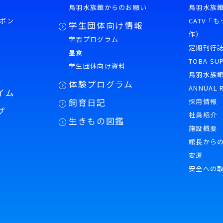
鳥羽水族館からのお願い
鳥羽水族館
ポン
CATV「
学生団体向け情報
作）
学習プログラム
様
定期刊行
昼食
TOBA SU
学生団体向け資料
鳥羽水族
体験プログラム
ANNUAL 
イム
飼育日記
採用情報
プ
社員紹介
生きもの図鑑
施設概要
館長から
変遷
安全への