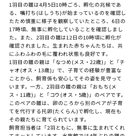
1羽目の雛は4月5日10時ごろ、孵化の兆候であ
る、嘴打ち(はしうち)
が始まっているのを確認し
たため慎重に様子を観察していたところ、6日の
17時頃、無事に孵化していることを確認しまし
た。また、2羽目の雛は12日の10時頃に孵化が
確認されました。生まれた赤ちゃんたちは、共
にふわふわの毛に覆われ状態も良好です。
1羽目の雛の親は「なつめ(メス・22歳)」と「チ
ャオ(オス・13歳)」で、子育ての経験が豊富な
ことから、飼育係も安心してその姿を見守って
います。一方、2羽目の雛の親は「おもち(メ
ス・11歳)」と「コウ(オス・5歳)」のペアです。
このペアの雛は、卵のころから別のペアが子育
てを代行する托卵(たくらん)で孵化し、現在も
その親たちに育てられています。
飼育担当者は「2羽ともに、無事に生まれてくれ
てホッとしています。水族館では4年ぶりの雛の