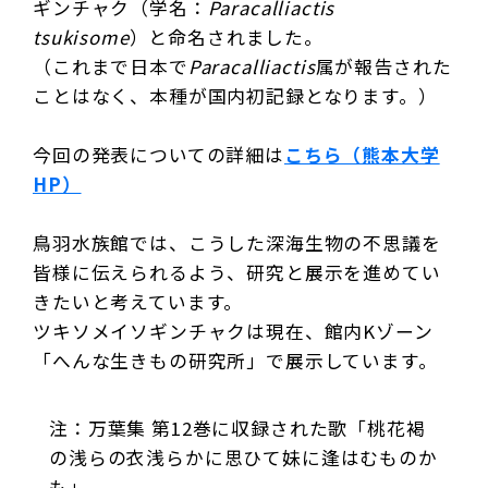
ギンチャク（学名：
Paracalliactis
tsukisome
）と命名されました。
（これまで日本で
Paracalliactis
属が報告された
ことはなく、本種が国内初記録となります。）
今回の発表についての詳細は
こちら（熊本大学
HP）
鳥羽水族館では、こうした深海生物の不思議を
皆様に伝えられるよう、研究と展示を進めてい
きたいと考えています。
ツキソメイソギンチャクは現在、館内Kゾーン
「へんな生きもの研究所」で展示しています。
注：万葉集 第12巻に収録された歌「桃花褐
の浅らの衣浅らかに思ひて妹に逢はむものか
も」