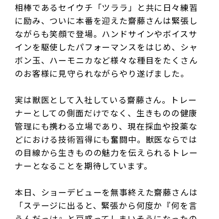
相棒であるセイウチ「ツララ」と共に日々練習
に励み、ついに本番を迎えた齋藤さんは緊張し
ながらも笑顔で登場。ハンドサインやボイスサ
インを駆使したパフォーマンスをはじめ、シャ
ボン玉、ハーモニカ
など様々な種目をたくさん
のお客様に見守られながらやり遂げました。
実は獣医として入社している齋藤さん。トレー
ナーとしての側面だけでなく、生きものの健康
管理にも携わる立場であり、現在採血や投薬な
どにおける技術習得にも奮闘中。獣医ならでは
の目線から生きものの魅力を伝えられるトレー
ナーとなることを期待しています。
本日、ショーデビューを無事終えた齋藤さんは
「ステージに出ると、緊張から何度か『何を言
うんだっけ』と戸惑ってしまいそうになったの