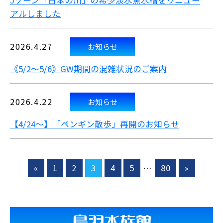
Jゾーン「日本の川」の希少淡水魚水槽をリニュー
アルしました
2026.4.27
お知らせ
《5/2～5/6》GW期間の混雑状況のご案内
2026.4.22
お知らせ
【4/24～】「ペンギン散歩」再開のお知らせ
«
1
2
3
4
5
…
80
»