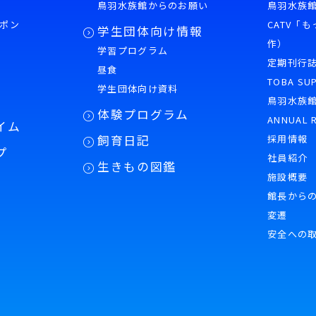
鳥羽水族館からのお願い
鳥羽水族館
ポン
CATV「
学生団体向け情報
作）
学習プログラム
様
定期刊行
昼食
TOBA SU
学生団体向け資料
鳥羽水族
体験プログラム
ANNUAL 
イム
飼育日記
採用情報
プ
社員紹介
生きもの図鑑
施設概要
館長から
変遷
安全への