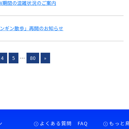
》GW期間の混雑状況のご案内
「ペンギン散歩」再開のお知らせ
4
5
…
80
»
ン
よくある質問 FAQ
もっと