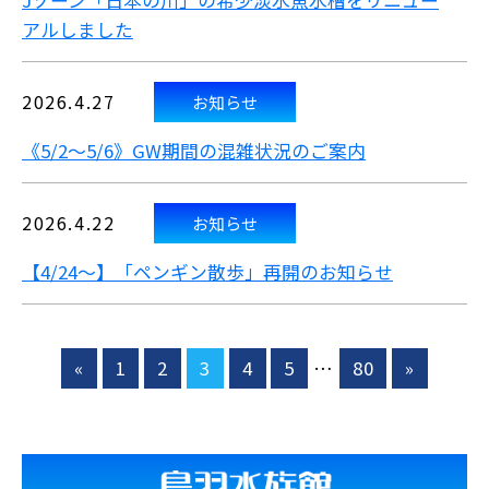
Jゾーン「日本の川」の希少淡水魚水槽をリニュー
アルしました
2026.4.27
お知らせ
《5/2～5/6》GW期間の混雑状況のご案内
2026.4.22
お知らせ
【4/24～】「ペンギン散歩」再開のお知らせ
«
1
2
3
4
5
…
80
»