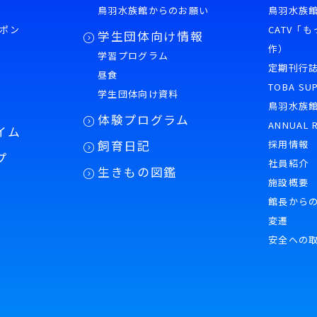
鳥羽水族館からのお願い
鳥羽水族館
ポン
CATV「
学生団体向け情報
作）
学習プログラム
様
定期刊行
昼食
TOBA SU
学生団体向け資料
鳥羽水族
体験プログラム
ANNUAL 
イム
飼育日記
採用情報
プ
社員紹介
生きもの図鑑
施設概要
館長から
変遷
安全への