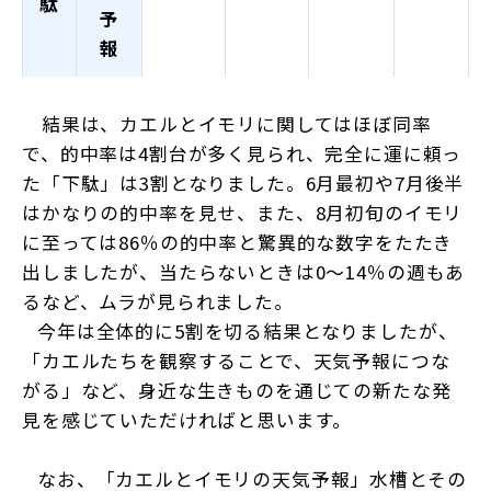
駄
予
報
結果は、カエルとイモリに関してはほぼ同率
で、的中率は
4
割台が多く見られ、完全に運に頼っ
た「下駄」は
3
割となりました。
6
月最初や
7
月後半
はかなりの的中率を見せ、また、
8
月初旬のイモリ
に至っては
86
％の的中率と驚異的な数字をたたき
出しましたが、当たらないときは
0
～
14
％の週もあ
るなど、ムラが見られました。
今年は全体的に
5
割を切る結果となりましたが、
「カエルたちを観察することで、天気予報につな
がる」など、身近な生きものを通じての新たな発
見を感じていただければと思います。
なお、「カエルとイモリの天気予報」水槽とその