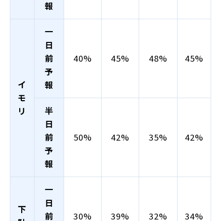
報
一
日
前
40%
45%
48%
45%
予
イ
報
モ
半
リ
日
前
50%
42%
35%
42%
予
報
一
日
下
前
30%
39%
32%
34%