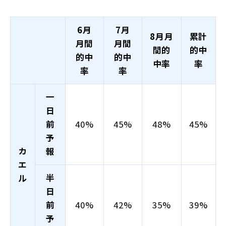
6月
7月
8月月
累計
月間
月間
間的
的中
的中
的中
中率
率
率
率
一
日
前
40%
45%
48%
45%
予
カ
報
エ
半
ル
日
前
40%
42%
35%
39%
予