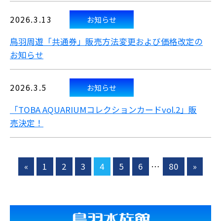
2026.3.13
お知らせ
鳥羽周遊「共通券」販売方法変更および価格改定の
お知らせ
2026.3.5
お知らせ
「TOBA AQUARIUMコレクションカードvol.2」販
売決定！
«
1
2
3
4
5
6
…
80
»