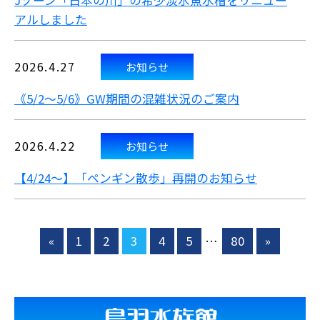
Jゾーン「日本の川」の希少淡水魚水槽をリニュー
アルしました
2026.4.27
お知らせ
《5/2～5/6》GW期間の混雑状況のご案内
2026.4.22
お知らせ
【4/24～】「ペンギン散歩」再開のお知らせ
«
1
2
3
4
5
…
80
»