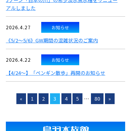
Jゾーン「日本の川」の希少淡水魚水槽をリニュー
アルしました
2026.4.27
お知らせ
《5/2～5/6》GW期間の混雑状況のご案内
2026.4.22
お知らせ
【4/24～】「ペンギン散歩」再開のお知らせ
«
1
2
3
4
5
…
80
»