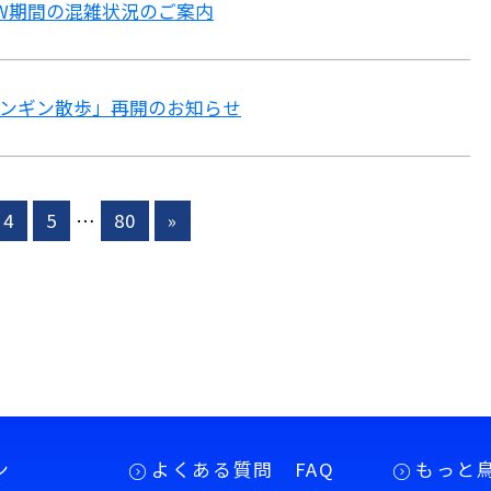
》GW期間の混雑状況のご案内
「ペンギン散歩」再開のお知らせ
4
5
…
80
»
ン
よくある質問 FAQ
もっと