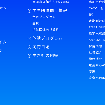
鳥羽水族館からのお願い
鳥羽水族館
ポン
CATV「
学生団体向け情報
作）
学習プログラム
様
定期刊行
昼食
TOBA SU
学生団体向け資料
鳥羽水族
体験プログラム
ANNUAL 
イム
飼育日記
採用情報
プ
社員紹介
生きもの図鑑
施設概要
館長から
変遷
安全への