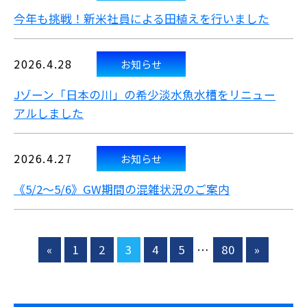
今年も挑戦！新米社員による田植えを行いました
2026.4.28
お知らせ
Jゾーン「日本の川」の希少淡水魚水槽をリニュー
アルしました
2026.4.27
お知らせ
《5/2～5/6》GW期間の混雑状況のご案内
«
1
2
3
4
5
…
80
»