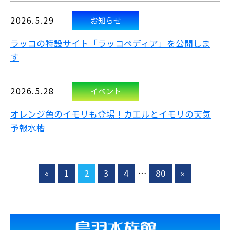
2026.5.29
お知らせ
ラッコの特設サイト「ラッコペディア」を公開しま
す
2026.5.28
イベント
オレンジ色のイモリも登場！カエルとイモリの天気
予報水槽
«
1
2
3
4
…
80
»