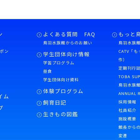
ン
よくある質問 FAQ
もっと
鳥羽水族館からのお願い
鳥羽水族館
ポン
CATV「
学生団体向け情報
作）
学習プログラム
様
定期刊行
昼食
TOBA SU
学生団体向け資料
鳥羽水族
体験プログラム
ANNUAL 
イム
飼育日記
採用情報
プ
社員紹介
生きもの図鑑
施設概要
館長から
変遷