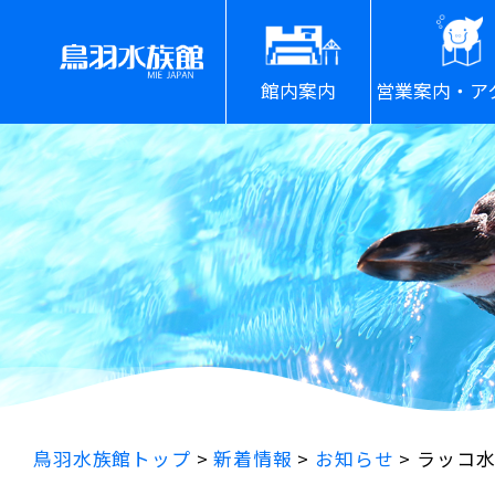
館内案内
営業案内・ア
鳥羽水族館トップ
>
新着情報
>
お知らせ
>
ラッコ水