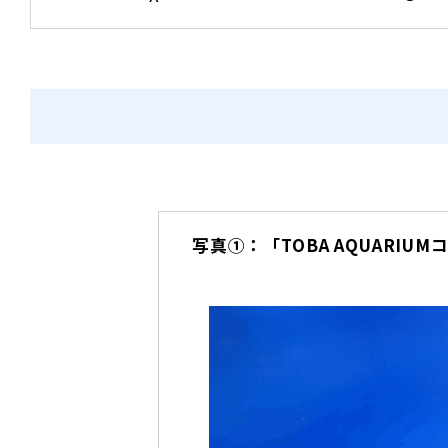
写真①：「TOBA AQUAR