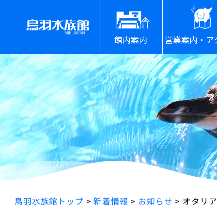
館内案内
営業案内・ア
鳥羽水族館トップ
>
新着情報
>
お知らせ
>
オタリ