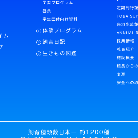
学習プログラム
様
定期刊行
昼食
TOBA SU
学生団体向け資料
鳥羽水族
体験プログラム
ANNUAL 
イム
飼育日記
採用情報
プ
社員紹介
生きもの図鑑
施設概要
館長から
変遷
安全への