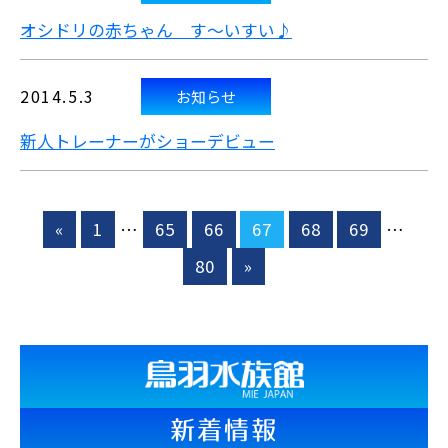
オシドリの赤ちゃん す～いすい♪
2014.5.3
お知らせ
新人トレーナーがショーデビュー
«
1
…
65
66
67
68
69
…
80
»
新着情報