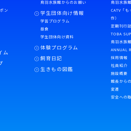
鳥羽水族館からのお願い
鳥羽水族館
ポン
CATV「
学生団体向け情報
作）
学習プログラム
様
定期刊行
昼食
TOBA SU
学生団体向け資料
鳥羽水族
体験プログラム
ANNUAL 
イム
飼育日記
採用情報
プ
社員紹介
生きもの図鑑
施設概要
館長から
変遷
安全への